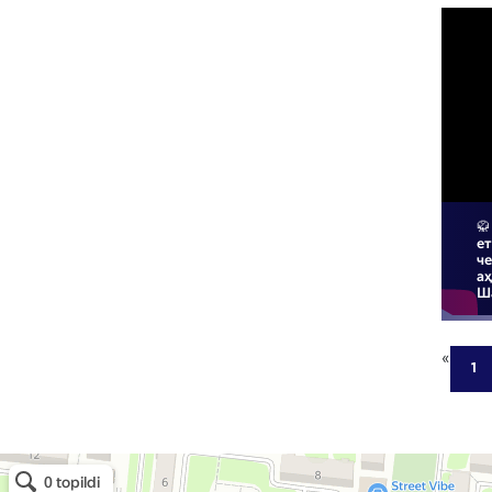
🥋
е
че
а
Ш
«
1