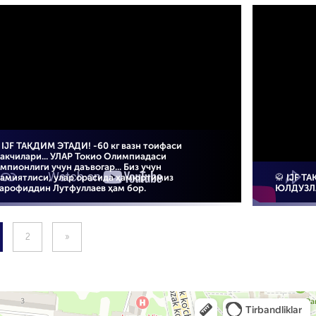
 IJF ТАҚДИМ ЭТАДИ! -60 кг вазн тоифаси
такчилари... УЛАР Токио Олимпиадаси
мпионлиги учун даъвогар... Биз учун
ҳамиятлиси, улар орасида ҳамюртимиз
🥋 IJF 
арофиддин Лутфуллаев ҳам бор.
ЮЛДУЗЛ
2
»