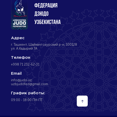
Адрес
г. Ташкент, Шайхантохурский р-н, 100128
ул. А.Кадырий 7А
Телефон
+998 71 232-62-31
Email
info@judo.uz
uzbjudofed@gmail.com
График работы:
09:00 - 18:00 ПН-ПТ
↑