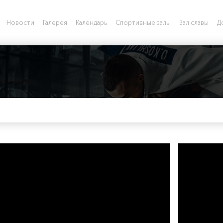
Новости
Галерея
Календарь
Спортивные залы
Зал славы
Д