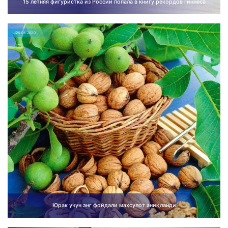
15 летняя фигуристка из России попала в книгу рекордов Гиннеса
26.05.2020
Юрак учун энг фойдали маҳсулот аниқланди