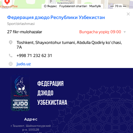
Адрес
г. Ташкент, Шайхантохурский
р-н, 100128