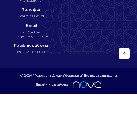
ул. А.Кадырий 7А
Телефон
+998 71 232-62-31
Email
info@judo.uz
uzbjudofed@gmail.com
График работы:
09:00 - 18:00 ПН-ПТ
↑
© 2026 “Федерация Дзюдо Узбекистана” Все права защищены
Дизайн и разработка