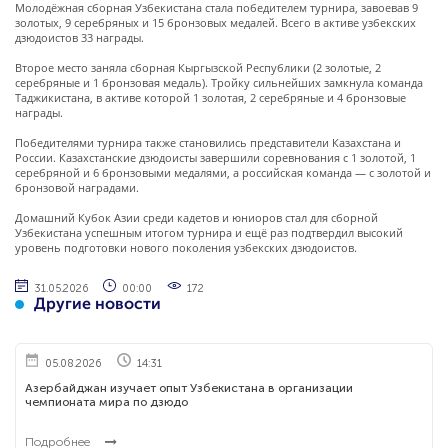
Молодёжная сборная Узбекистана стала победителем турнира, завоевав 9
золотых, 9 серебряных и 15 бронзовых медалей. Всего в активе узбекских
дзюдоистов 33 награды.
Второе место заняла сборная Кыргызской Республики (2 золотые, 2
серебряные и 1 бронзовая медаль). Тройку сильнейших замкнула команда
Таджикистана, в активе которой 1 золотая, 2 серебряные и 4 бронзовые
награды.
Победителями турнира также становились представители Казахстана и
России. Казахстанские дзюдоисты завершили соревнования с 1 золотой, 1
серебряной и 6 бронзовыми медалями, а российская команда — с золотой и
бронзовой наградами.
Домашний Кубок Азии среди кадетов и юниоров стал для сборной
Узбекистана успешным итогом турнира и ещё раз подтвердил высокий
уровень подготовки нового поколения узбекских дзюдоистов.
31.05.2026
00:00
172
Другие новости
05.08.2026
14:31
Азербайджан изучает опыт Узбекистана в организации
чемпионата мира по дзюдо
Подробнее