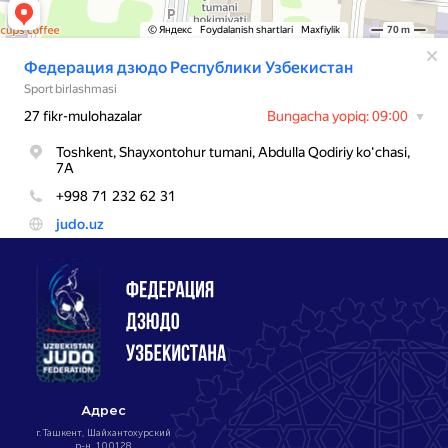
Адрес
г. Ташкент, Шайхантохурский
р-н, 100128