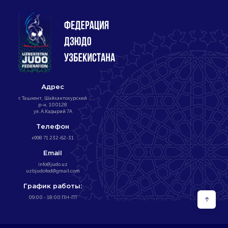
Адрес
г. Ташкент, Шайхантохурский
р-н, 100128
ул. А.Кадырий 7А
Телефон
+998 71 232-62-31
Email
info@judo.uz
uzbjudofed@gmail.com
График работы:
09:00 - 18:00 ПН-ПТ
↑