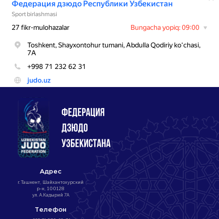
Адрес
г. Ташкент, Шайхантохурский
р-н, 100128
ул. А.Кадырий 7А
Телефон