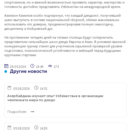
спортсменов, но и важной возможностью проявить характер, мастерство и
готовность достойно представлять Узбекистан на международной арене.
Азизжон Камилов особо подчеркнул, что каждый дзюдоист, получивший
шанс выступить в составе национальной сборной, обязан максимально
использовать это доверие, продемонстрировав полную самоотдачу,
дисциплину и бойцовский дух.
На протяжении четырёх дней на татами столицы будут соперничать
представители сильнейших школ дзюдо Европы и Азии. В условиях высокой
конкуренции турнир станет для участников серьёзной проверкой уровня
подготовки, психологической устойчивости и амбиций перед будущими
крупными стартами.
28.05.2026
18:49
173
Другие новости
05.08.2026
14:31
Азербайджан изучает опыт Узбекистана в организации
чемпионата мира по дзюдо
Подробнее
05.08.2026
14:29