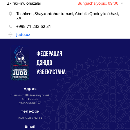
Адрес
г. Ташкент, Шайхантохурский
р-н, 100128
ул. А.Кадырий 7А
Телефон
+998 71 232-62-31
Email