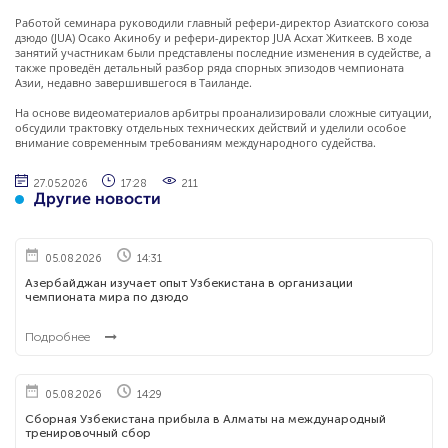
Работой семинара руководили главный рефери-директор Азиатского союза
дзюдо (JUA) Осако Акинобу и рефери-директор JUA Асхат Житкеев. В ходе
занятий участникам были представлены последние изменения в судействе, а
также проведён детальный разбор ряда спорных эпизодов чемпионата
Азии, недавно завершившегося в Таиланде.
На основе видеоматериалов арбитры проанализировали сложные ситуации,
обсудили трактовку отдельных технических действий и уделили особое
внимание современным требованиям международного судейства.
27.05.2026
17:28
211
Другие новости
05.08.2026
14:31
Азербайджан изучает опыт Узбекистана в организации
чемпионата мира по дзюдо
Подробнее
05.08.2026
14:29
Сборная Узбекистана прибыла в Алматы на международный
тренировочный сбор