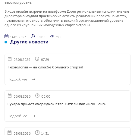
высоком уровне.
В ходе онлайн-встречи на платформе Zoom региональные исполнительные
директора обсудили практические аспекты реализации проекта на местах,
подтвердив готовность обеспечить высокий организационный уровень
одного из крупнейших молодежных стартов страны.
14.05.2026
00:00
198
Другие новости
07.08.2026
07:29
Технологии — на службе большого спорта!
Подробнее
06.08.2026
00:00
Бухара примет очередной этап «Uzbekistan Judo Tour»
Подробнее
05.08.2026
14:31