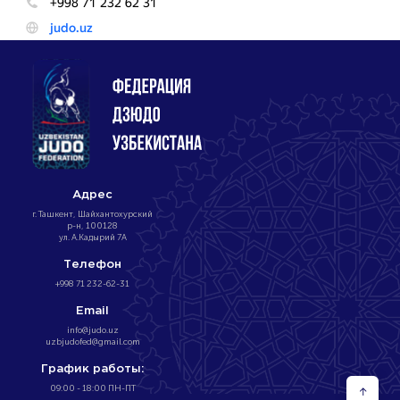
Адрес
г. Ташкент, Шайхантохурский
р-н, 100128
ул. А.Кадырий 7А
Телефон
+998 71 232-62-31
Email
info@judo.uz
uzbjudofed@gmail.com
График работы:
09:00 - 18:00 ПН-ПТ
↑