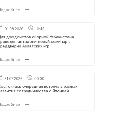
Подробнее
01.08.2026
10:48
Для дзюдоистов сборной Узбекистана
проведен антидопинговый семинар в
реддверии Азиатских игр
Подробнее
31.07.2026
00:00
Состоялась очередная встреча в рамках
развития сотрудничества с Японией
Подробнее