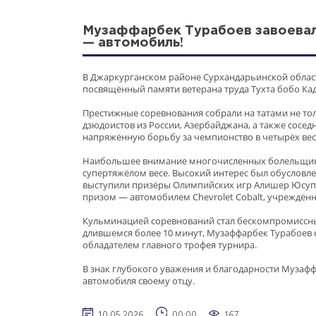
Музаффарбек Турабоев завоевал
— автомобиль!
В Джаркурганском районе Сурхандарьинской облас
посвящённый памяти ветерана труда Тухта бобо Ка
Престижные соревнования собрали на татами не тол
дзюдоистов из России, Азербайджана, а также сосед
напряжённую борьбу за чемпионство в четырёх вес
Наибольшее внимание многочисленных болельщико
супертяжёлом весе. Высокий интерес был обусловле
выступили призёры Олимпийских игр Алишер Юсуп
призом — автомобилем Chevrolet Cobalt, учреждё
Кульминацией соревнований стал бескомпромиссны
длившемся более 10 минут, Музаффарбек Турабоев 
обладателем главного трофея турнира.
В знак глубокого уважения и благодарности Музаф
автомобиля своему отцу.
10.05.2026
00:00
167