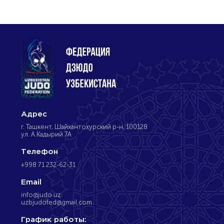
Адрес
г. Ташкент, Шайхантохурский р-н, 100128
ул. А.Кадырий 7А
Телефон
+998 71 232-62-31
Email
info@judo.uz
uzbjudofed@gmail.com
График работы: