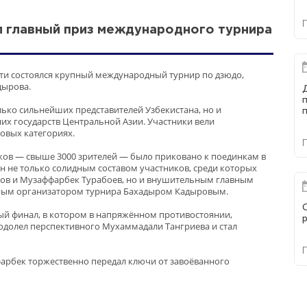
 главный приз международного турнира
ти состоялся крупный международный турнир по дзюдо,
дырова.
ько сильнейших представителей Узбекистана, но и
п
них государств Центральной Азии. Участники вели
овых категориях.
в — свыше 3000 зрителей — было приковано к поединкам в
н не только солидным составом участников, среди которых
ов и Музаффарбек Турабоев, но и внушительным главным
нным организатором турнира Бахадыром Кадыровым.
й финал, в котором в напряжённом противостоянии,
одолел перспективного Мухаммадали Тангриева и стал
фарбек торжественно передал ключи от завоёванного