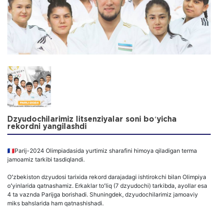
Dzyudochilarimiz litsenziyalar soni boʻyicha
rekordni yangilashdi
🇫🇷Parij-2024 Olimpiadasida yurtimiz sharafini himoya qiladigan terma
jamoamiz tarkibi tasdiqlandi.
Oʻzbekiston dzyudosi tarixida rekord darajadagi ishtirokchi bilan Olimpiya
oʻyinlarida qatnashamiz. Erkaklar toʻliq (7 dzyudochi) tarkibda, ayollar esa
4 ta vaznda Parijga borishadi. Shuningdek, dzyudochilarimiz jamoaviy
miks bahslarida ham qatnashishadi.