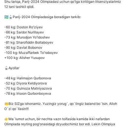
Shu tariqa, Parij-2024 Olimpiadasi uchun qoʻlga kiritilgan litsenziyalarimiz
12 tani tashkil qildi.
🇺🇿🥋Parij-2024 Olimpiadasiga boradigan tarkib:
-60 kg: Doston Roʻziyev
-66 kg: Sardor Nurillayev
-73 kg: Murodjon Yoʻldoshev
-81 kg: Sharofiddin Boltaboyev
-90 kg: Davlat Bobonov
-100 kg: Muzaffarbek Toʻraboyev
+100 kg: Alisher Yusupov
🥋Ayollar
-48 kg: Halimajon Qurbonova
-52 kg: Diyora Keldiyorova
-70 kg: Gulnoza Matniyazova
-78 kg: Irisxon Qurbonboyeva
🤲Biz SIZga ishonamiz. Yuzingiz yorug`, qo`lingiz baland bo`lsin. Alloh
O`zi qo`llasin!!!
👉Ma`lumot uchun, bir nechta vazn toifasida kamida ikki nafardan
Olimpiada reyting pogʻonasidagi dzyudochimiz bor edi. Lekin Olimpiya