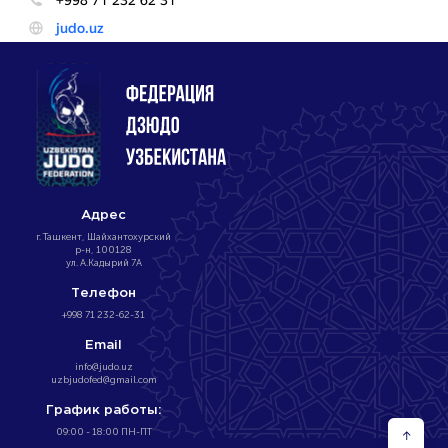
Адрес
г. Ташкент, Шайхантохурский
р-н, 100128
ул. А.Кадырий 7А
Телефон
+998 71 232-62-31
Email
info@judo.uz
uzbjudofed@gmail.com
График работы:
09:00 - 18:00 ПН-ПТ
↑