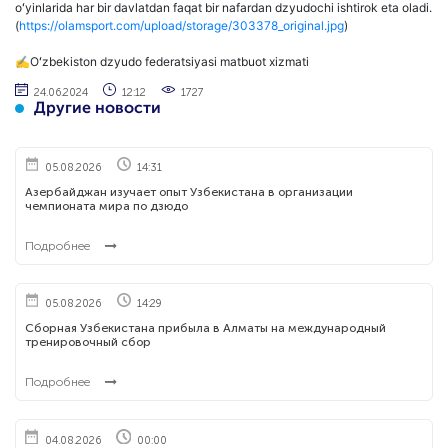
oʻyinlarida har bir davlatdan faqat bir nafardan dzyudochi ishtirok eta oladi.
(
https://olamsport.com/upload/storage/303378_original.jpg
)
✍️Oʻzbekiston dzyudo federatsiyasi matbuot xizmati
24.06.2024
12:12
1727
Другие новости
05.08.2026
14:31
Азербайджан изучает опыт Узбекистана в организации
чемпионата мира по дзюдо
Подробнее
05.08.2026
14:29
Сборная Узбекистана прибыла в Алматы на международный
тренировочный сбор
Подробнее
04.08.2026
00:00