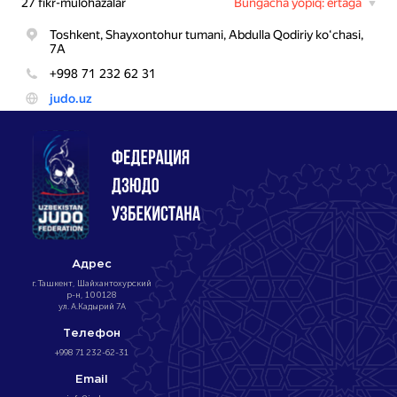
Адрес
г. Ташкент, Шайхантохурский
р-н, 100128
ул. А.Кадырий 7А
Телефон
+998 71 232-62-31
Email